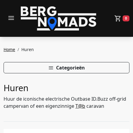
toggle menu
0
Wink
Home
Huren
Categorieën
Huren
Huur de iconische electrische Outbase ID.Buzz off-grid
campervan of een eigenzinnige
T@b
caravan