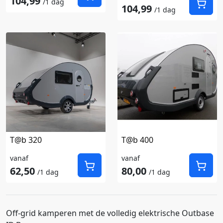
104,99
/1 dag
104,99
/1 dag
In Winkelwagen
In 
T@b 320
T@b 400
vanaf
vanaf
62,50
80,00
/1 dag
/1 dag
In Winkelwagen
In 
Off-grid kamperen met de volledig elektrische Outbase