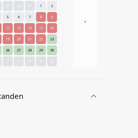
29
30
31
1
2
5
6
7
8
9
Next
12
13
14
15
16
19
20
21
22
23
26
27
28
29
30
2
3
4
5
6
tanden