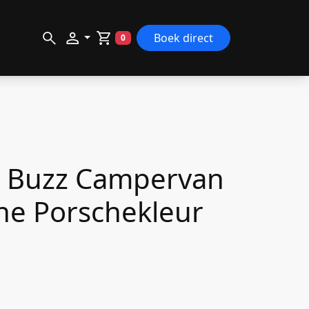
ZOEKEN
Boek direct
0
WINKELWAGEN
D Buzz Campervan
che Porschekleur