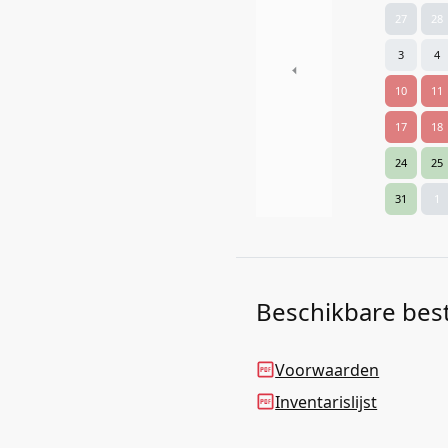
27
28
3
4
Previous
10
11
17
18
24
25
31
1
Beschikbare bes
Voorwaarden
Inventarislijst