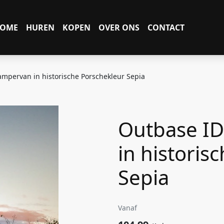
OME
HUREN
KOPEN
OVER ONS
CONTACT
mpervan in historische Porschekleur Sepia
Outbase I
in historis
Sepia
Vanaf