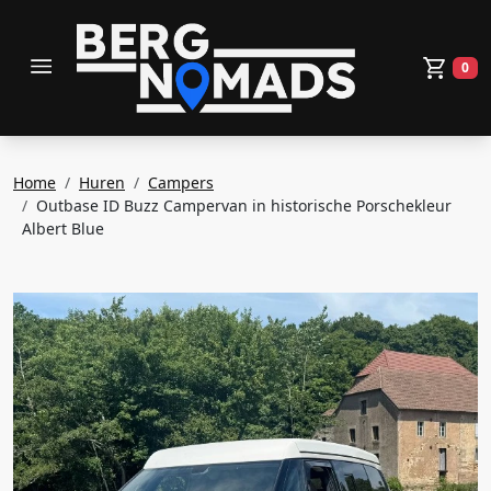
toggle menu
0
Wink
Home
Huren
Campers
Outbase ID Buzz Campervan in historische Porschekleur
Albert Blue