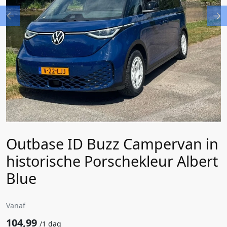
Previous
Ne
Outbase ID Buzz Campervan in
historische Porschekleur Albert
Blue
Vanaf
104,99
/
1 dag